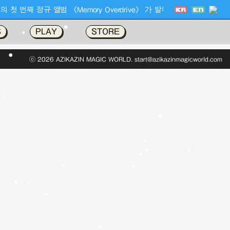
ld 의 첫 번째 정규 앨범 《Memory Overdrive》 가 발매되었습니다 !!
S
PLAY
STORE
ⓒ 2026 AZIKAZIN MAGIC WORLD. start@azikazinmagicworld.com